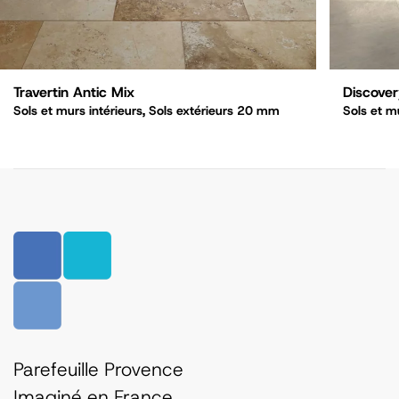
Travertin Antic Mix
Discove
Sols et murs intérieurs, Sols extérieurs 20 mm
Sols et m
Parefeuille Provence
Imaginé en France,