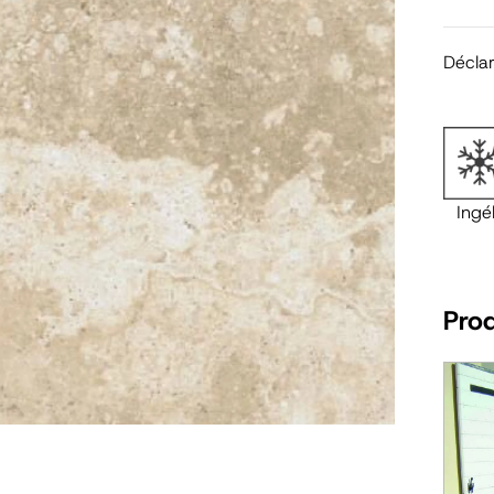
Décla
Ingél
Pro