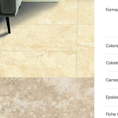
Forma
Colori
Color
Carrea
Epais
Fiche