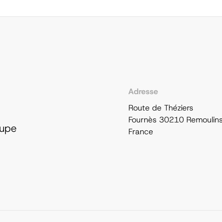
Adresse
Route de Théziers
Fournès 30210 Remoulin
oupe
France