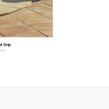
d Grip
urs