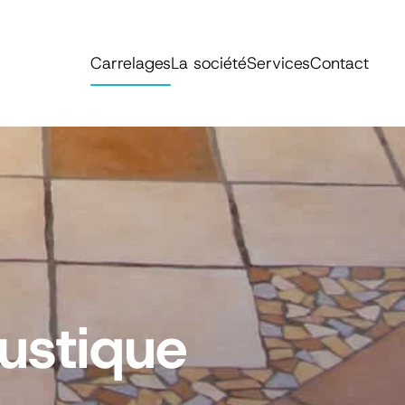
Carrelages
La société
Services
Contact
rustique