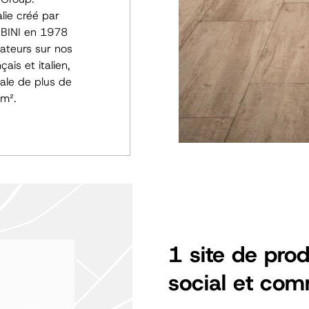
lie créé par
MBINI en 1978
ateurs sur nos
ais et italien,
ale de plus de
 m².
1 site de pro
social et com