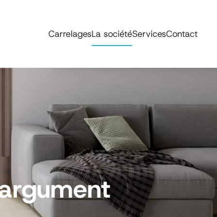
Carrelages
La société
Services
Contact
r argument