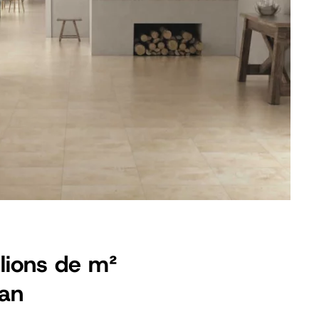
llions de m²
 an