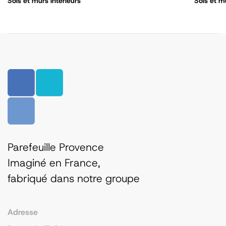
Sols et m
Sols et murs intérieurs
Parefeuille Provence
Imaginé en France,
fabriqué dans notre groupe
Adresse